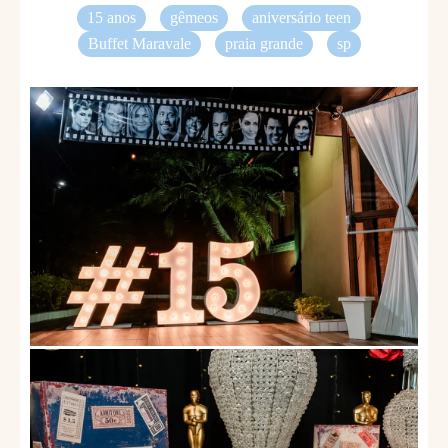
15 anos
gêmeos
aniversário teen
Buffet Maravale
praia grande
sp