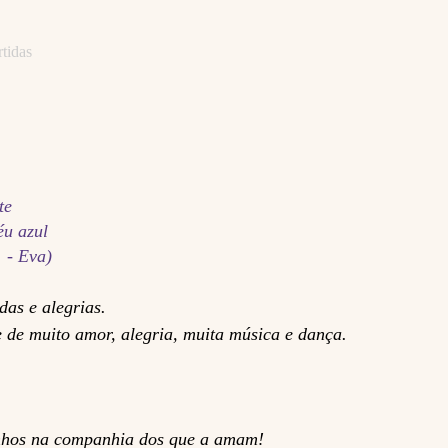
tidas
te
éu azul
 - Eva)
as e alegrias.
e de muito amor, alegria, muita música e dança.
sonhos na companhia dos que a amam!