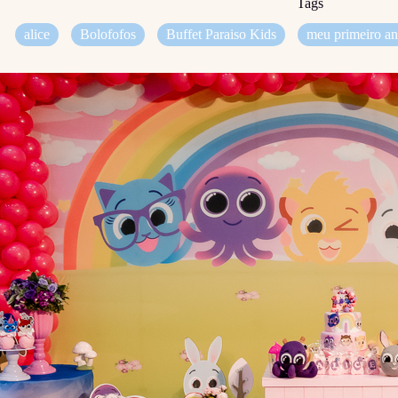
Tags
alice
Bolofofos
Buffet Paraiso Kids
meu primeiro an