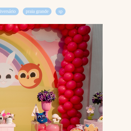
iversário
praia grande
sp