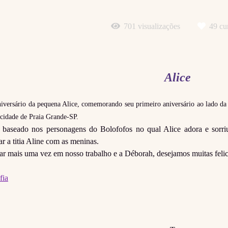
701
visualizações
49
cur
Alice
aniversário da pequena Alice, comemorando seu primeiro aniversário ao lado d
 cidade de Praia Grande-SP.
i baseado nos personagens do Bolofofos no qual Alice adora e sorr
 a titia Aline com as meninas.
r mais uma vez em nosso trabalho e a Déborah, desejamos muitas felicid
fia