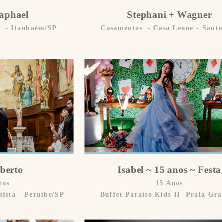
Raphael
Stephani + Wagner
s
Itanhaém/SP
Casamentos
Casa Leone - Sant
berto
Isabel ~ 15 anos ~ Festa
tos
15 Anos
tista - Peruíbe/SP
Buffet Paraíso Kids II- Praia Gr