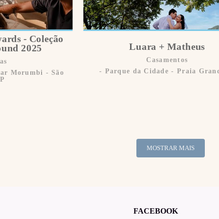
wards - Coleção
Luara + Matheus
Round 2025
Casamentos
as
Parque da Cidade - Praia Gran
tar Morumbi - São
SP
MOSTRAR MAIS
FACEBOOK