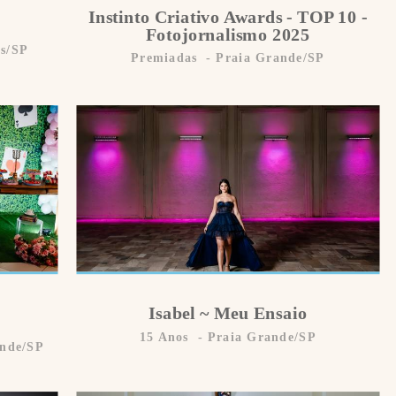
Instinto Criativo Awards - TOP 10 -
Fotojornalismo 2025
os/SP
Premiadas
Praia Grande/SP
Isabel ~ Meu Ensaio
15 Anos
Praia Grande/SP
ande/SP