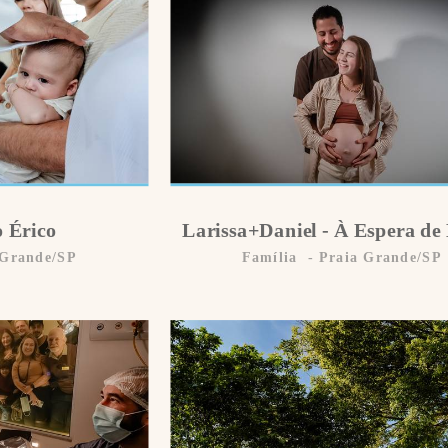
o Érico
Larissa+Daniel - À Espera de
 Grande/SP
Família
Praia Grande/SP