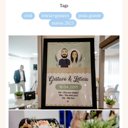
Tags
civil
leticia+gustavo
praia grande
noivas 2023