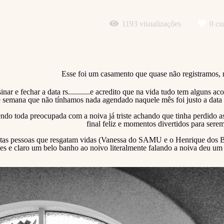
1193
visualizações
0
cur
Esse foi um casamento que quase não registramos,
nar e fechar a data rs...........e acredito que na vida tudo tem alguns 
e semana que não tínhamos nada agendado naquele mês foi justo a data
do toda preocupada com a noiva já triste achando que tinha perdido as
final feliz e momentos divertidos para serem
s pessoas que resgatam vidas (Vanessa do SAMU e o Henrique dos Bom
s e claro um belo banho ao noivo literalmente falando a noiva deu um