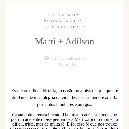
CASAMENTOS
PRAIA GRANDE/SP
13/FEVEREIRO/2016
Marri + Adilson
3611
visualizações
9
curtidas
Essa é uma linda história, mas não uma história qualquer; é
duplamente uma alegria na vida desse casal lindo e amado
por tantos familiares e amigos.
Casamento e renascimento. Há um ano atrás sabemos que
por um acidente quase perdemos a Marri...foi um momento
difícil, triste, mas de muita fé. E foi essa fé que nos trouxe
uma nova esperança, hoje a Marri e o Junior estão casados e