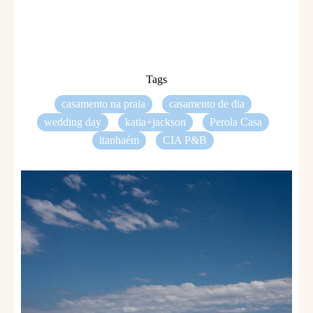
Tags
casamento na praia
casamento de dia
wedding day
katia+jackson
Perola Casa
itanhaém
CIA P&B