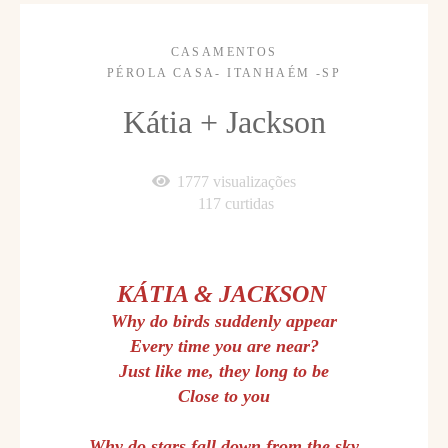
CASAMENTOS
PÉROLA CASA- ITANHAÉM -SP
Kátia + Jackson
1777
visualizações
117
curtidas
KÁTIA & JACKSON
Why do birds suddenly appear
Every time you are near?
Just like me, they long to be
Close to you
Why do stars fall down from the sky