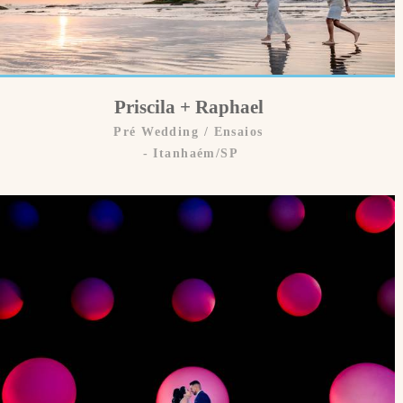
Priscila + Raphael
Pré Wedding / Ensaios
Itanhaém/SP