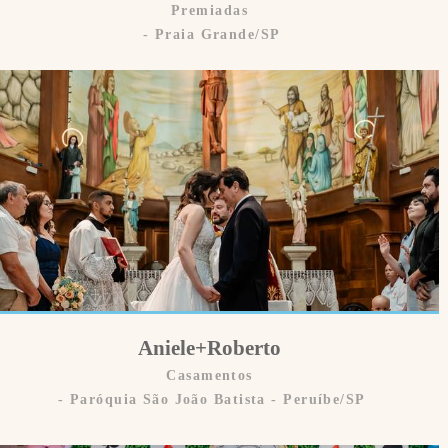
Premiadas
Praia Grande/SP
Aniele+Roberto
Casamentos
Paróquia São João Batista - Peruíbe/SP