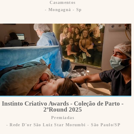
Casamentos
Mongaguá - Sp
Instinto Criativo Awards - Coleção de Parto -
2ºRound 2025
Premiadas
Rede D'or São Luiz Star Morumbi - São Paulo/SP