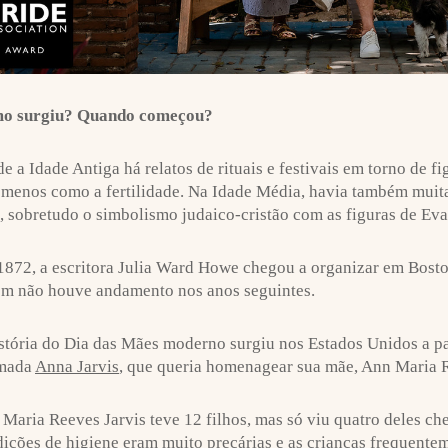
o surgiu? Quando começou?
e a Idade Antiga há relatos de rituais e festivais em torno de f
menos como a fertilidade. Na Idade Média, havia também muitas
 sobretudo o simbolismo judaico-cristão com as figuras de Eva
872, a escritora Julia Ward Howe chegou a organizar em Bost
m não houve andamento nos anos seguintes.
stória do Dia das Mães moderno surgiu nos Estados Unidos a pa
mada
Anna Jarvis
, que queria homenagear sua mãe, Ann Maria R
Maria Reeves Jarvis teve 12 filhos, mas só viu quatro deles ch
ições de higiene eram muito precárias e as crianças frequent