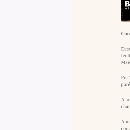
Com
Desd
fenô
Mãe,
Em 1
poré
A hi
cha
Ann 
cond