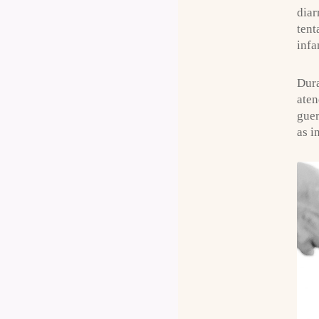
diar
tent
infa
Dura
aten
guer
as i