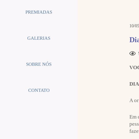
PREMIADAS
10/05
GALERIAS
Di
SOBRE NÓS
VOC
DIA
CONTATO
A or
Em d
pess
faze