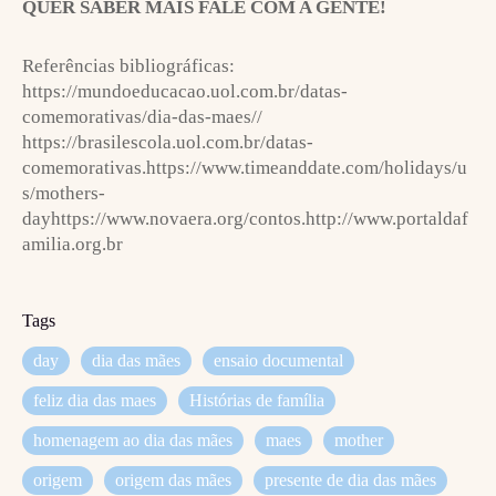
QUER SABER MAIS FALE COM A GENTE!
Referências bibliográficas:
https://mundoeducacao.uol.com.br/datas-
comemorativas/dia-das-maes//
https://brasilescola.uol.com.br/datas-
comemorativas.https://www.timeanddate.com/holidays/u
s/mothers-
dayhttps://www.novaera.org/contos.http://www.portaldaf
amilia.org.br
Tags
day
dia das mães
ensaio documental
feliz dia das maes
Histórias de família
homenagem ao dia das mães
maes
mother
origem
origem das mães
presente de dia das mães