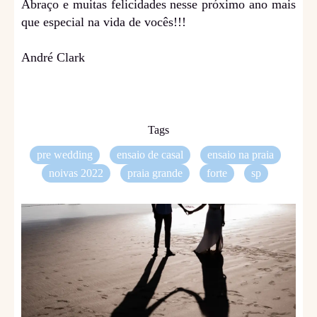
Abraço e muitas felicidades nesse próximo ano mais
que especial na vida de vocês!!!
André Clark
Tags
pre wedding
ensaio de casal
ensaio na praia
noivas 2022
praia grande
forte
sp