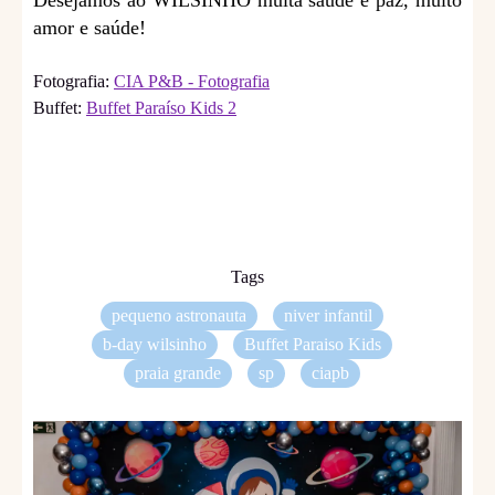
Desejamos ao WILSINHO muita saúde e paz, muito
amor e saúde!
Fotografia:
CIA P&B - Fotografia
Buffet:
Buffet Paraíso Kids 2
Tags
pequeno astronauta
niver infantil
b-day wilsinho
Buffet Paraiso Kids
praia grande
sp
ciapb