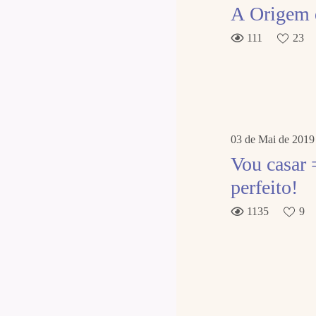
A Origem 
111
23
03 de Mai de 2019
Vou casar =) E agora? Dicas para um c
perfeito!
1135
9